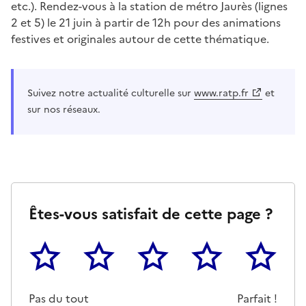
etc.). Rendez-vous à la station de métro Jaurès (lignes
2 et 5) le 21 juin à partir de 12h pour des animations
festives et originales autour de cette thématique.
Suivez notre actualité culturelle sur
www.ratp.fr
et
sur nos réseaux.
Êtes-vous satisfait de cette page ?
1
2
3
4
5
Cette page ne pas m'a pas du tout été utile
Un peu
Cette page m'a été moyennemen
Cette page m'a été trè
Cette page 
Pas du tout
Parfait !