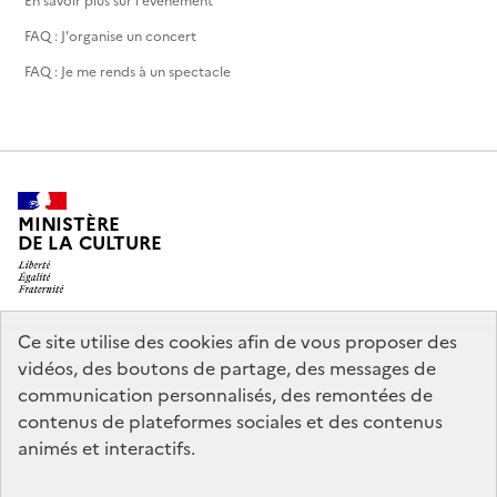
En savoir plus sur l'événement
FAQ : J'organise un concert
FAQ : Je me rends à un spectacle
MINISTÈRE
DE LA CULTURE
Ce site utilise des cookies afin de vous proposer des
legifrance.gouv.fr
info.gouv.fr
vidéos, des boutons de partage, des messages de
communication personnalisés, des remontées de
service-public.gouv.fr
data.gouv.fr
contenus de plateformes sociales et des contenus
animés et interactifs.