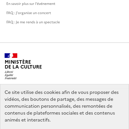
En savoir plus sur l'événement
FAQ : J'organise un concert
FAQ : Je me rends à un spectacle
MINISTÈRE
DE LA CULTURE
Ce site utilise des cookies afin de vous proposer des
legifrance.gouv.fr
info.gouv.fr
vidéos, des boutons de partage, des messages de
communication personnalisés, des remontées de
service-public.gouv.fr
data.gouv.fr
contenus de plateformes sociales et des contenus
animés et interactifs.