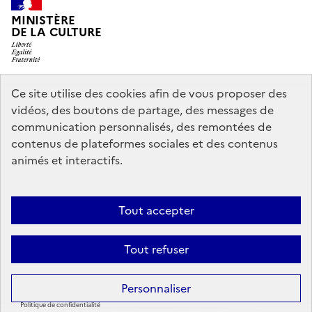
MINISTÈRE
DE LA CULTURE
Ce site utilise des cookies afin de vous proposer des
legifrance.gouv.fr
info.gouv.fr
vidéos, des boutons de partage, des messages de
communication personnalisés, des remontées de
service-public.gouv.fr
data.gouv.fr
contenus de plateformes sociales et des contenus
animés et interactifs.
Accessibilité : partiellement conforme
Politique générale de
Tout accepter
protection des données
Mentions légales
Politique d’utilisation des
témoins de connexion (cookies)
Crédits
Nous contacter
Tout refuser
Sauf mention contraire, tous les contenus de ce site sont sous
licence
Personnaliser
etalab-2.0
Politique de confidentialité