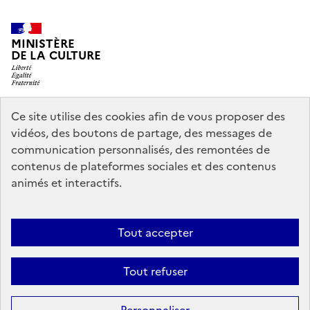
MINISTÈRE
DE LA CULTURE
Ce site utilise des cookies afin de vous proposer des
legifrance.gouv.fr
info.gouv.fr
vidéos, des boutons de partage, des messages de
communication personnalisés, des remontées de
service-public.gouv.fr
data.gouv.fr
contenus de plateformes sociales et des contenus
animés et interactifs.
Accessibilité : partiellement conforme
Politique générale de
Tout accepter
protection des données
Mentions légales
Politique d’utilisation des
témoins de connexion (cookies)
Crédits
Nous contacter
Tout refuser
Sauf mention contraire, tous les contenus de ce site sont sous
licence