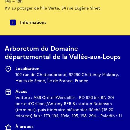
14h – 18h
RV au potager de l’Ile Verte, 34 rue Eugène Sinet
Informations
Arboretum du Domaine
départemental de la Vallée-aux-Loups
Localisation
102 rue de Chateaubriand, 92290 Châtenay-Malabry,
Hauts-de-Seine, Île-de-France, France
Accès
Voiture : A86 Créteil/Versailles - RD 920 (ex RN 20)
porte d’Orléans/Antony RER B : station Robinson
(terminus), puis itinéraire piétonnier fléché (15-20
minutes) Bus : 179, 194, 194a, 195, 198, 294 – Paladin : 11
À propos