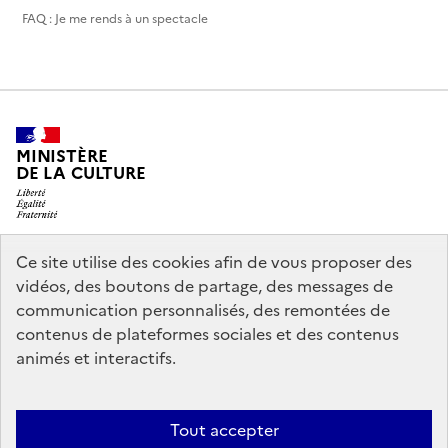
FAQ : Je me rends à un spectacle
MINISTÈRE
DE LA CULTURE
Ce site utilise des cookies afin de vous proposer des
legifrance.gouv.fr
info.gouv.fr
vidéos, des boutons de partage, des messages de
communication personnalisés, des remontées de
service-public.gouv.fr
data.gouv.fr
contenus de plateformes sociales et des contenus
animés et interactifs.
Accessibilité : partiellement conforme
Politique générale de
Tout accepter
protection des données
Mentions légales
Politique d’utilisation des