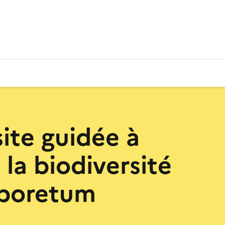
site guidée à
 la biodiversité
rboretum