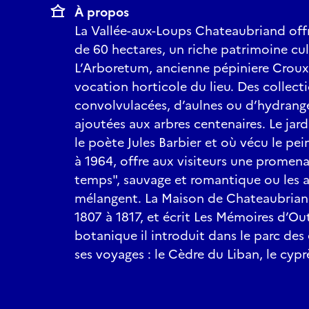
À propos
La Vallée-aux-Loups Chateaubriand offr
de 60 hectares, un riche patrimoine cul
L’Arboretum, ancienne pépiniere Croux,
vocation horticole du lieu. Des collect
convolvulacées, d’aulnes ou d’hydrangé
ajoutées aux arbres centenaires. Le jardi
le poète Jules Barbier et où vécu le pei
à 1964, offre aux visiteurs une promen
temps", sauvage et romantique ou les 
mélangent. La Maison de Chateaubriand
1807 à 1817, et écrit Les Mémoires d’O
botanique il introduit dans le parc des 
ses voyages : le Cèdre du Liban, le cyp