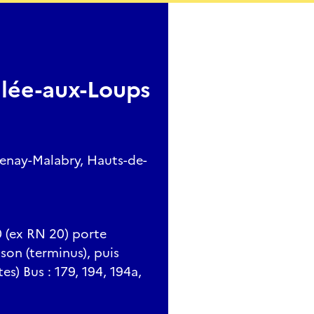
llée-aux-Loups
enay-Malabry, Hauts-de-
0 (ex RN 20) porte
son (terminus), puis
es) Bus : 179, 194, 194a,