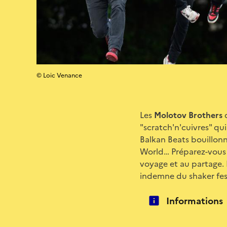
© Loic Venance
Les
Molotov Brothers
d
"scratch'n'cuivres" qu
Balkan Beats bouillonn
World… Préparez-vous à
voyage et au partage. 
indemne du shaker fest
Informations