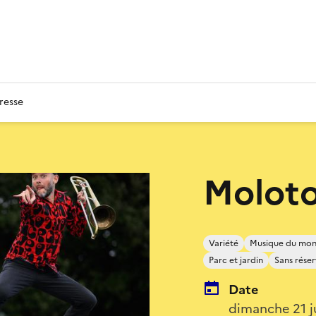
resse
Moloto
Variété
Musique du mo
Parc et jardin
Sans réser
Date
dimanche 21 j