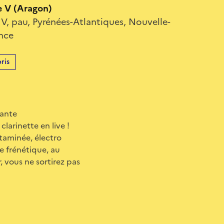
 V (Aragon)
V, pau, Pyrénées-Atlantiques, Nouvelle-
ance
ris
vante
larinette en live !
itaminée, électro
e frénétique, au
 vous ne sortirez pas