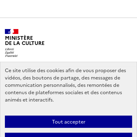
MINISTÈRE
DE LA CULTURE
Ce site utilise des cookies afin de vous proposer des
legifrance.gouv.fr
info.gouv.fr
vidéos, des boutons de partage, des messages de
communication personnalisés, des remontées de
service-public.gouv.fr
data.gouv.fr
contenus de plateformes sociales et des contenus
animés et interactifs.
Accessibilité : partiellement conforme
Politique générale de
Tout accepter
protection des données
Mentions légales
Politique d’utilisation des
témoins de connexion (cookies)
Crédits
Nous contacter