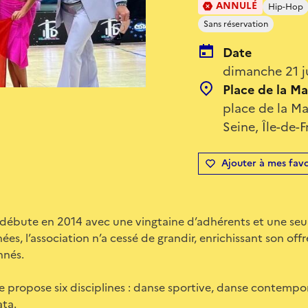
ANNULÉ
Hip-Hop
Sans réservation
Date
dimanche 21 j
Place de la Ma
place de la Ma
Seine, Île-de-
Ajouter à mes favo
e débute en 2014 avec une vingtaine d’adhérents et une seule
nées, l’association n’a cessé de grandir, enrichissant son off
nnés.
e propose six disciplines : danse sportive, danse contempor
ata.