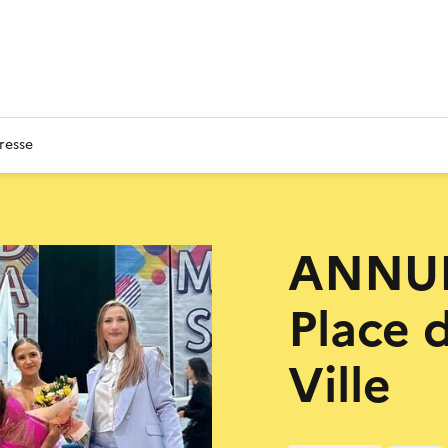
resse
ANNULÉ
Place 
Ville